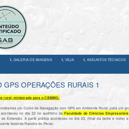
A
GALERIA DE IMAGENS
VEJA
ASSUNTOS TÉCNICOS
O GPS OPERAÇÕES RURAIS 1
 rural, ministrado para o CBMMG:
 ministramos um Curso de Navegação com GPS em Ambiente Rural, para um g
a aconteceu no dia 22 no auditório da
Faculdade de Ciências Empresariai
 de Extensão. A parte prática aconteceu no dia 23, (final da tarde e noite) 
urante fazenda Rancho do Peixe.