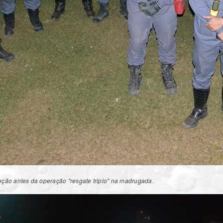
eção antes da operação "resgate triplo" na madrugada
.