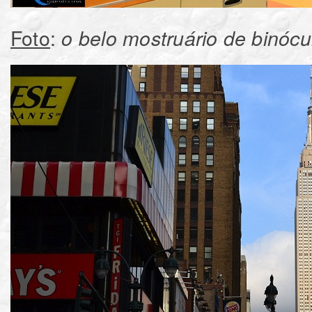
Foto
:
o belo mostruário de binóc