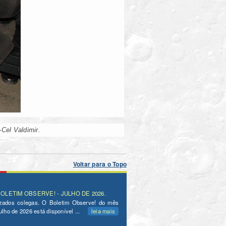
Cel Valdimir.
Voltar para o Topo
OLETIM OBSERVE! - JULHO DE 2026.
zados colegas. O Boletim Observe! do mês
ulho de 2026 está disponível ...
leia mais