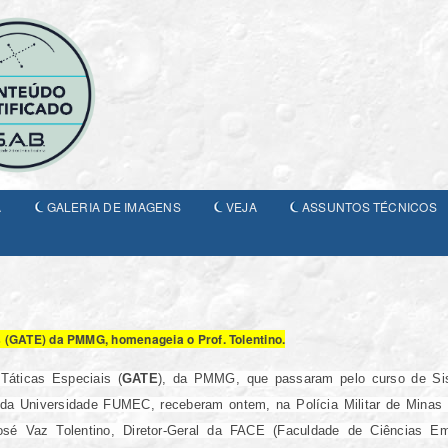
A
GALERIA DE IMAGENS
VEJA
ASSUNTOS TÉCNICOS
 (GATE) da PMMG, homenageia o Prof. Tolentino.
Táticas Especiais (
GATE
), da PMMG, que passaram pelo curso de Si
e da Universidade FUMEC, receberam ontem, na Polícia Militar de Minas 
José Vaz Tolentino, Diretor-Geral da FACE (Faculdade de Ciências Emp