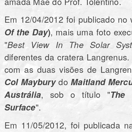
amada Mãe do Prof. Tolentino.
Em 12/04/2012 foi publicado no
, mais uma foto execu
Of the Day
)
"
Best View In The Solar Sys
diferentes da cratera Langrenu
com as duas visões de Langren
do
Col Maybury
Maitland Merc
, sob o título "
Austrália
The 
".
Surface
Em 11/05/2012, foi publicada 