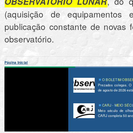
, do q
OBSERVATÓRIO LUNAR
(aquisição de equipamentos e
publicação constante de novas f
observatório.
Página Inicial
O BOLETIM OBSER
Prezados colegas. O
de agosto de 2026 está 
CARJ - MEIO SÉC
Meio século de olho
CARJ completa 50 ano