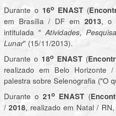
o
Durante o
(
16
ENAST
Encont
em Brasília / DF em
, o 
2013
intitulada "
Atividades, Pesqui
" (15/11/2013).
Lunar
o
Durante o
(
18
ENAST
Encontr
realizado em Belo Horizonte /
palestra sobre Selenografia ("O 
o
Durante o
(
21
ENAST
Encont
/
, realizado em Natal / RN, 
2018