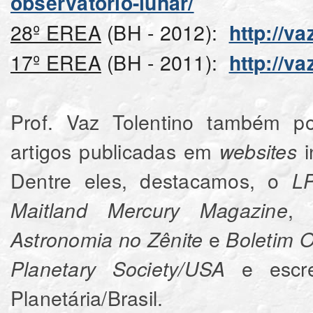
observatorio-lunar/
28º EREA
(BH - 2012):
http://va
17º EREA
(BH - 2011):
http://v
Prof. Vaz Tolentino também po
artigos publicadas em
websites
Dentre eles, destacamos, o
L
Maitland Mercury Magazine
e
Astronomia no Zênite
Boletim 
e escr
Planetary Society/USA
Planetária/Brasil.