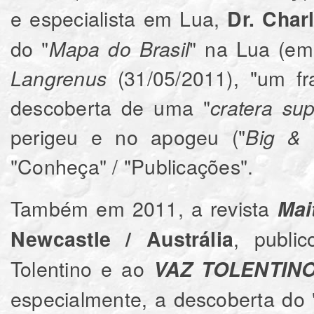
e especialista em Lua,
Dr. Char
do "
" na Lua (em 
Mapa do Brasil
(31/05/2011), "um fr
Langrenus
descoberta de uma "
cratera su
perigeu e no apogeu ("
Big & L
"Conheça" / "Publicações".
Também em 2011, a revista
Mai
, publi
Newcastle / Austrália
Tolentino e ao
VAZ TOLENTIN
especialmente, a descoberta do 