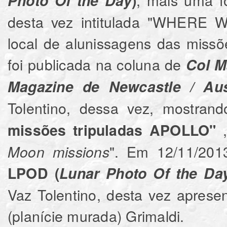
Photo Of the Day
)
desta vez intitulada "WHERE
local de alunissagens das miss
foi publicada na coluna de
Col M
Magazine de Newcastle / Aus
Tolentino, dessa vez, mostra
,
missões tripuladas APOLLO"
". Em 12/11/2013
Moon missions
LPOD (
Lunar Photo Of the Da
Vaz Tolentino, desta vez aprese
(planície murada) Grimaldi.