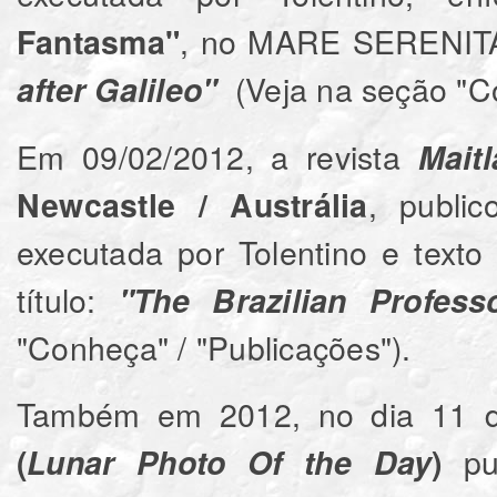
, no MARE SERENITAT
Fantasma"
(Veja na seção "Co
after Galileo"
Em 09/02/2012, a revista
Mait
, publi
Newcastle / Austrália
executada por Tolentino e texto
título:
"The Brazilian Profes
"Conheça" / "Publicações").
Também em 2012, no dia 11 d
pub
(
Lunar Photo Of the Day
)