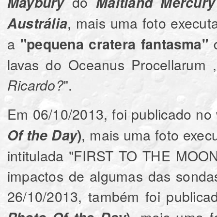
do
Maybury
Maitland Mercur
, mais uma foto execut
Austrália
a
d
"pequena cratera fantasma"
lavas do Oceanus Procellarum , 
".
Ricardo?
Em 06/10/2013, foi publicado no
, mais uma foto execu
Of the Day
)
intitulada "FIRST TO THE MOON"
impactos de algumas das sondas
26/10/2013, também foi public
, mais uma fo