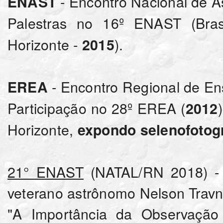
- Encontro Nacional de A
ENAST
Palestras no 16º ENAST (Bras
Horizonte -
).
2015
- Encontro Regional de En
EREA
Participação no 28º EREA (
2012
Horizonte,
expondo selenofotogr
21° ENAST
(NATAL/RN 2018) - 
veterano astrônomo Nelson Travni
"A Importância da Observação 