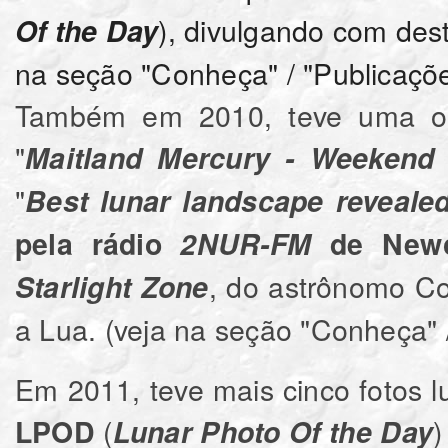
), divulgando com dest
Of the Day
na seção "Conheça" / "Publicaçõ
Também em 2010, teve uma out
"
Maitland Mercury - Weekend
"
Best lunar landscape reveale
pela
rádio
2NUR-FM
de Newca
, do astrônomo Co
Starlight Zone
a Lua. (veja na seção "Conheça" /
Em 2011, teve mais cinco fotos 
(
)
LPOD
Lunar Photo Of the Day