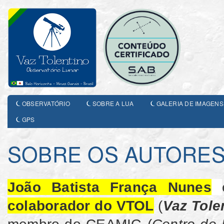
OBSERVATÓRIO
SOBRE A LUA
GALERIA DE IMAGENS
GPS
SOBRE OS AUTORE
João Batista França Nunes
colaborador do VTOL
(
Vaz Tole
membro do CEAMIG (
Centro de 