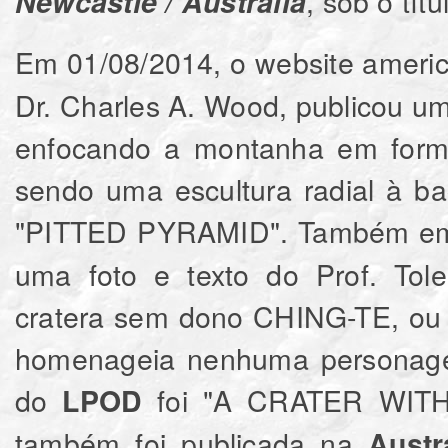
, sob o tít
Newcastle / Austrália
Em 01/08/2014, o website amer
Dr. Charles A. Wood, publicou uma 
enfocando a montanha em form
sendo uma escultura radial à ba
"PITTED PYRAMID". Também em 
uma foto e texto do Prof. Tol
cratera sem dono CHING-TE, ou 
homenageia nenhuma personagem
do
foi "A CRATER WIT
LPOD
também foi publicada na
Austr