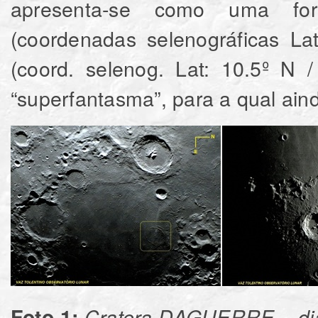
apresenta-se como uma f
(coordenadas selenográficas La
(coord. selenog. Lat: 10.5º N 
“superfantasma”, para a qual ain
Foto 1
:
Cratera DAGUERRE – di