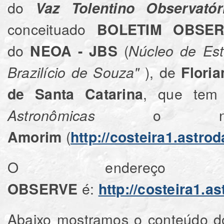
do
Vaz Tolentino Observatór
conceituado
BOLETIM OBSE
do
(
NEOA - JBS
Núcleo de Es
), de
Brazilício de Souza"
Floria
, que te
de Santa Catarina
o nos
Astronômicas
(
Amorim
http://costeira1.astro
O endereço elet
é:
OBSERVE
http://costeira1.a
Abaixo mostramos o conteúdo do