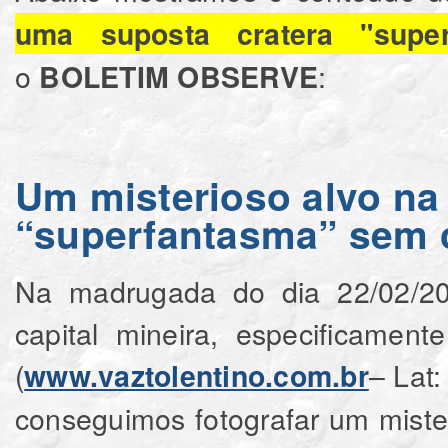
uma suposta cratera "supe
o
:
BOLETIM OBSERVE
Um misterioso alvo n
“superfantasma” sem 
Na madrugada do dia 22/02/20
capital mineira, especificamen
(
– Lat:
www.vaztolentino.com.br
conseguimos fotografar um misteri