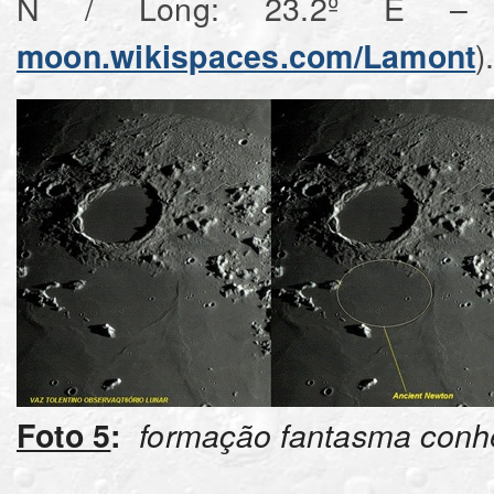
N / Long: 23.2º E –
)
moon.wikispaces.com/Lamont
Foto 5
:
formação fantasma conhe