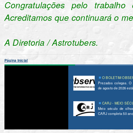
Congratulações pelo trabalho d
Acreditamos que continuará o me
A Diretoria / Astrotubers.
Página Inicial
O BOLETIM OBSER
Prezados colegas. O
de agosto de 2026 está 
CARJ - MEIO SÉC
Meio século de olho
CARJ completa 50 ano