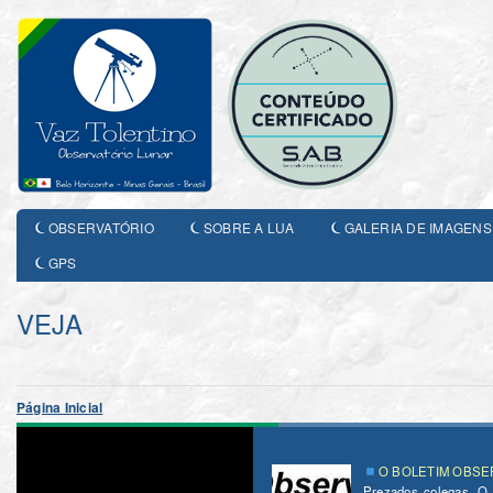
OBSERVATÓRIO
SOBRE A LUA
GALERIA DE IMAGENS
GPS
VEJA
Página Inicial
O BOLETIM OBSER
Prezados colegas. O