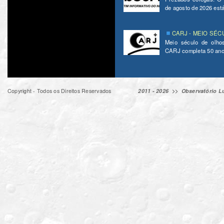
de agosto de 2026 está 
CARJ - MEIO SÉC
Meio século de olho
CARJ completa 50 ano
Copyright - Todos os Direitos Reservados
2011 - 2026 >>
Observatório Lu