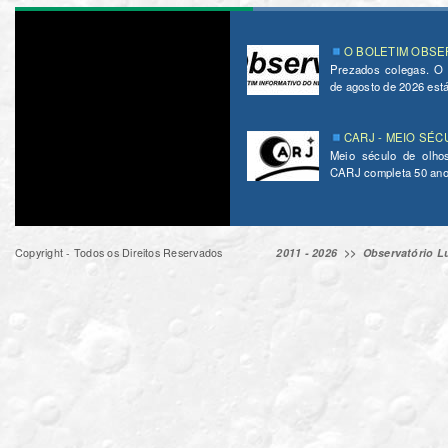
O BOLETIM OBSER
Prezados colegas. O
de agosto de 2026 está 
CARJ - MEIO SÉC
Meio século de olho
CARJ completa 50 ano
Copyright - Todos os Direitos Reservados
2011 - 2026 >>
Observatório Lu