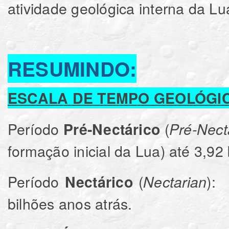
atividade geológica interna da L
RESUMINDO:
ESCALA DE TEMPO GEOLÓGI
Período
(
Pré-Nectárico
Pré
-
Nect
formação inicial da Lua) até 3,92
Período
(
)
Nectárico
Nectarian
bilhões anos atrás.