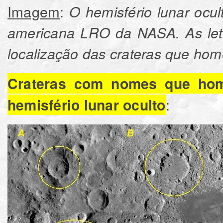
Imagem
:
O hemisfério lunar ocult
americana LRO da NASA. As let
localização das crateras que ho
Crateras com nomes que hom
:
hemisfério lunar oculto