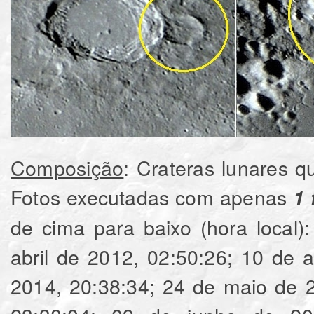
Composição
: Crateras lunares 
Fotos executadas com apenas
1 
de cima para baixo (hora local): 01‎ de ‎mai
‎abril‎ de ‎2012, ‏‎02:50:26; 10‎ de ‎abril‎ de ‎2012, ‏‎04:08:06; 09‎ de ‎junho‎ de
‎2014, ‏‎20:38:34; ‎24‎ de ‎maio‎ de ‎2015, ‏‎18:37:40; 08‎ de ‎outubro‎ de ‎2014,