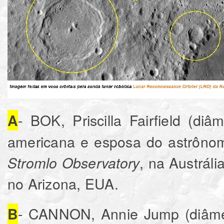
- BOK, Priscilla Fairfield (di
A
americana e esposa do astrônom
, na Austráli
Stromlo Observatory
no Arizona, EUA.
- CANNON, Annie Jump (diâmet
B