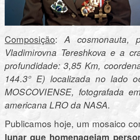
Composição
:
A cosmonauta, po
Vladimirovna Tereshkova e a c
profundidade: 3,85 Km, coordena
144.3° E) localizada no lado
MOSCOVIENSE, fotografada em v
.
americana LRO da NASA
Publicamos hoje, um mosaico c
lunar que homenageiam person