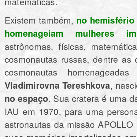
matemáticas.
Existem também,
no hemisfério 
homenageiam mulheres imp
astrônomas, físicas, matemátic
cosmonautas russas, dentre as 
cosmonautas homenageadas
, nasc
Vladimirovna Tereshkova
. Sua cratera é uma d
no espaço
IAU em 1970, para uma persona
astronautas da missão APOLLO 11
suas memórias imortalizadas em