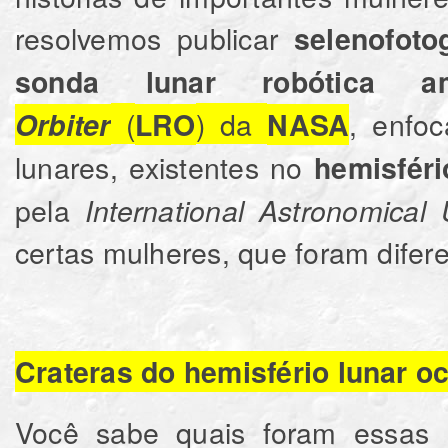
resolvemos publicar
selenofoto
sonda lunar robótica am
(
) da
, enfo
Orbiter
LRO
NASA
lunares, existentes no
hemisféri
pela
International Astronomical
certas mulheres, que foram difer
Crateras do hemisfério lunar 
Você sabe quais foram essas 