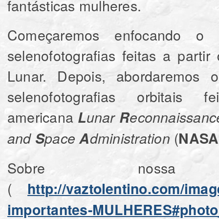
fantásticas mulheres.
Começaremos enfocando o hem
selenofotografias feitas a parti
Lunar. Depois, abordaremos o 
selenofotografias orbitais
americana
L
unar
R
econnaissan
(
and
S
pace
A
dministration
NASA
Sobre nossa p
(
http://vaztolentino.com/im
importantes-MULHERES#photo_