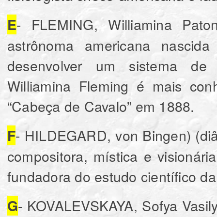
- FLEMING, Williamina Paton
E
astrônoma americana nascida
desenvolver um sistema de c
Williamina Fleming é mais con
“Cabeça de Cavalo” em 1888.
- HILDEGARD, von Bingen) (diâm
F
compositora, mística e visioná
fundadora do estudo científico da 
- KOVALEVSKAYA, Sofya Vasilye
G