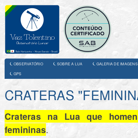
OBSERVATÓRIO
SOBRE A LUA
GALERIA DE IMAGENS
GPS
CRATERAS "FEMININ
Crateras na Lua que homena
.
femininas