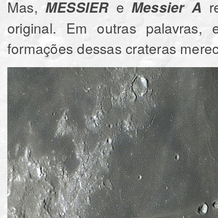
Mas,
e
re
MESSIER
Messier A
original. Em outras palavras, 
formações dessas crateras mere