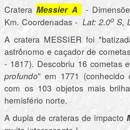
Cratera
- Dimensõe
Messier A
o
Km. Coordenadas -
Lat: 2.0
S, 
A cratera MESSIER foi "batiza
astrônomo e caçador de cometas
- 1817). Descobriu 16 cometas e
" em 1771 (conhecid
profundo
com os 103 objetos mais brilha
hemisfério norte.
A dupla de crateras de impacto
muito interessante !