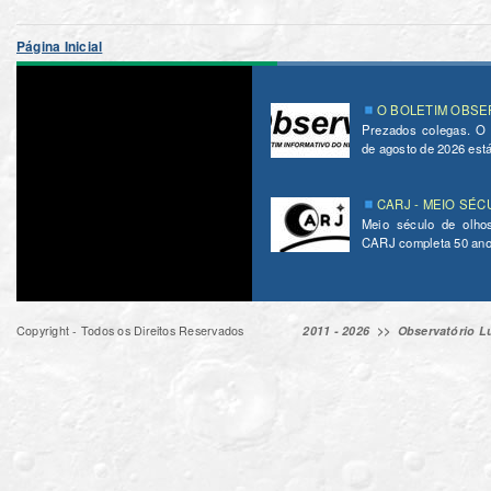
Página Inicial
O BOLETIM OBSER
Prezados colegas. O
de agosto de 2026 está 
CARJ - MEIO SÉC
Meio século de olho
CARJ completa 50 ano
Copyright - Todos os Direitos Reservados
2011 - 2026 >>
Observatório Lu