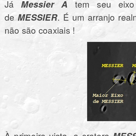
Já
tem seu eixo 
Messier A
de
. É um arranjo real
MESSIER
não são coaxiais !
À primeira vista, a cratera
MESS