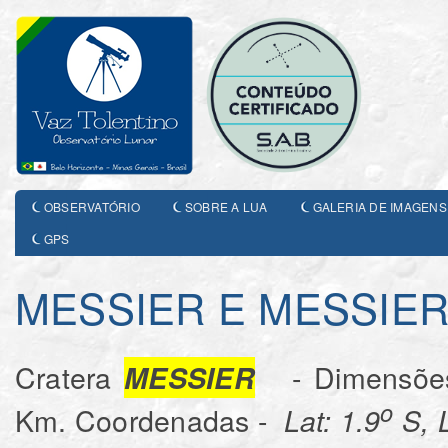
OBSERVATÓRIO
SOBRE A LUA
GALERIA DE IMAGENS
GPS
MESSIER E MESSIER
Cratera
- Dimensões
MESSIER
o
Km. Coordenadas -
Lat: 1.9
S, 