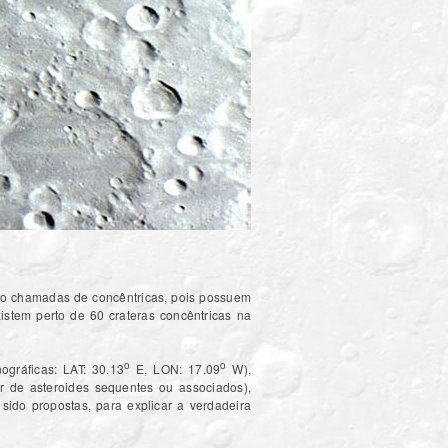
ão chamadas de concêntricas, pois possuem
istem perto de 60 crateras concêntricas na
o
o
gráficas: LAT: 30.13
E, LON: 17.09
W),
r de asteroides sequentes ou associados),
ido propostas, para explicar a verdadeira