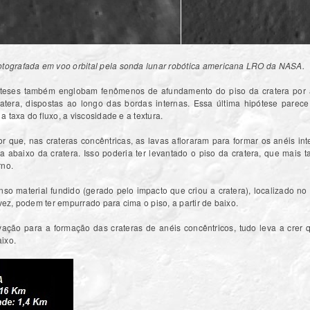
fotografada em voo orbital pela sonda lunar robótica americana LRO da NASA.
óteses também englobam fenômenos de afundamento do piso da cratera por 
ratera, dispostas ao longo das bordas internas. Essa última hipótese parece
 a taxa do fluxo, a viscosidade e a textura.
r que, nas crateras concêntricas, as lavas afloraram para formar os anéis inte
baixo da cratera. Isso poderia ter levantado o piso da cratera, que mais ta
rno.
o material fundido (gerado pelo impacto que criou a cratera), localizado no 
vez, podem ter empurrado para cima o piso, a partir de baixo.
ação para a formação das crateras de anéis concêntricos, tudo leva a crer 
ixo.