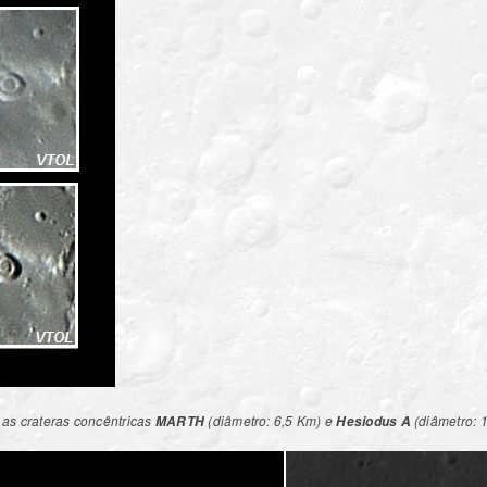
as crateras concêntricas
(diâmetro: 6,5 Km) e
(diâmetro: 
MARTH
Hesiodus A