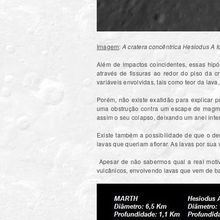
Imagem
:
A cratera concêntrica Hesiodus A 
Além de impactos coincidentes, essas hip
através de fissuras ao redor do piso da c
variáveis envolvidas, tais como teor da lava,
Porém, não existe exatidão para explicar po
uma obstrução contra um escape de magma a
assim o seu colapso, deixando um anel inte
Existe também a possibilidade de que o dens
lavas que queriam aflorar. As lavas por sua 
Apesar de não sabermos qual a real motiv
vulcânicos, envolvendo lavas que vem de ba