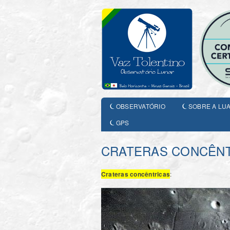
OBSERVATÓRIO
SOBRE A LU
GPS
CRATERAS CONCÊN
Crateras concêntricas
: