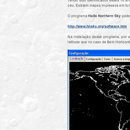
céu. Existem mapas impressos em for
O programa
Hallo Northern Sky
pode 
http://www.hnsky.org/software.htm
Na instalação desse programa, por 
latitude que no caso de Belo Horizon