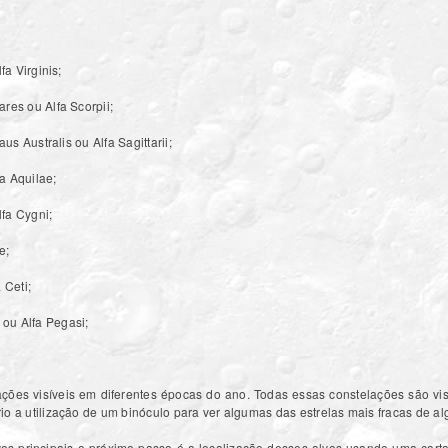
fa Virginis;
tares ou Alfa Scorpii;
Kaus Australis ou Alfa Sagittarii;
fa Aquilae;
lfa Cygni;
e;
 Ceti;
 ou Alfa Pegasi;
ações visíveis em diferentes épocas do ano. Todas essas constelações são vi
io a utilização de um binóculo para ver algumas das estrelas mais fracas de a
lvos principais o próximo passo é a localização desses alvos usando uma car