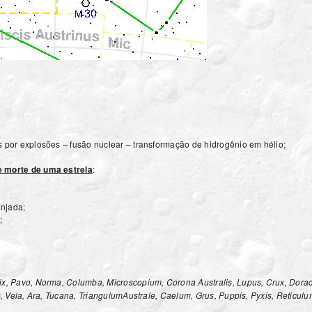
s por explosões – fusão nuclear – transformação de hidrogênio em hélio;
e morte de uma estrela
:
njada;
;
ix, Pavo, Norma, Columba, Microscopium, Corona Australis, Lupus, Crux, Dorad
ns, Vela, Ara, Tucana, TriangulumAustrale, Caelum, Grus, Puppis, Pyxis, Reticul