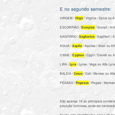
E no segundo semestre:
VIRGEM /
Virgo
/ Virginis / Spica ou Al
ESCORPIÃO /
Scorpius
/ Scorpii / An
SAGITÁRIO /
Sagitarius
/ Sagittarii / 
ÁGUIA /
Aquila
/ Aquilae / Altair ou Al
CISNE /
Cygnus
/ Cygni / Deneb ou A
LIRA /
Lyra
/ Lyrae / Vega ou Alfa Lyra
BALEIA /
Cetus
/ Ceti / Menkar ou Alfa
PÉGASO /
Pegasus
/ Pegasi / Markab
São apenas 16 as principais constel
poluição luminosa, pode ser necessár
Tendo sido identificados esses 16 a