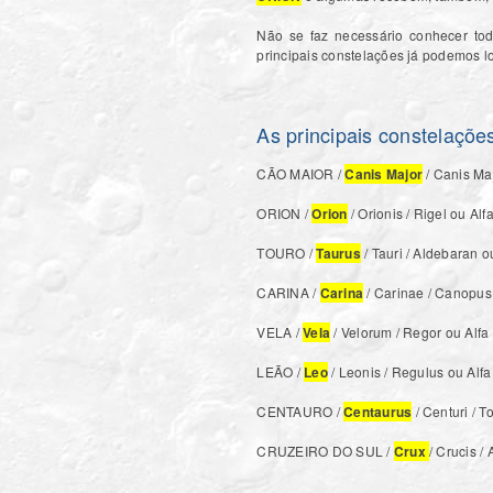
Não se faz necessário conhecer to
principais constelações já podemos lo
As principais constelaçõe
CÃO MAIOR /
Canis Major
/ Canis Maj
ORION /
Orion
/ Orionis / Rigel ou Alf
TOURO /
Taurus
/ Tauri / Aldebaran ou
CARINA /
Carina
/ Carinae / Canopus 
VELA /
Vela
/ Velorum / Regor ou Alfa
LEÃO /
Leo
/ Leonis / Regulus ou Alfa
CENTAURO /
Centaurus
/ Centuri / T
CRUZEIRO DO SUL /
Crux
/ Crucis /