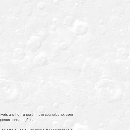
síveis a olho nu porém, em céu urbano, com
lgumas constelações.
ta celeste ou seja, um mapa representando o