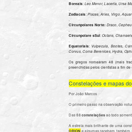
Boreais
:
Leo Menor, Lacerta, Ursa Ma
.
Zodiacais
:
Pisces, Aries, Virgo, Aqua
.
Circunpolares Norte:
Draco, Cepheu
.
Circunpolare sSul
:
Octans, Chamaele
.
Equatoriais
:
Vulpecula, Bootes, Can
Corvus, Coma Berenices, Hydra, Ophi
Os gregos nomearam 48 (mais trad
preenchidas pelos cientistas a fim de
Constelações e mapas do 
Por João Marcos
O primeiro passo na observação notur
Das 88
constelações
ao todo somente
A estrela mais brilhante de uma cons
ORION
e algumas recebem, também,