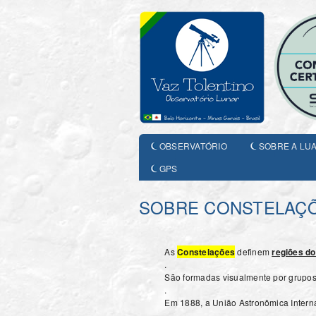
OBSERVATÓRIO
SOBRE A LU
GPS
SOBRE CONSTELAÇ
As
Constelações
definem
regiões do
.
São formadas visualmente por grupos 
.
Em 1888, a União Astronômica Interna
.