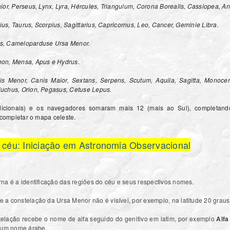
ior, Perseus, Lynx, Lyra, Hércules, Triangulum, Corona Borealis, Cassiopea, A
rius, Taurus, Scorpius, Sagittarius, Capricornus, Leo, Cancer, Geminie Libra.
s, Cameloparduse Ursa Menor.
on, Mensa, Apus e Hydrus.
is Menor, Canis Maior, Sextans, Serpens, Scutum, Aquila, Sagitta, Monocer
uchus, Orion, Pegasus, Cetuse Lepus.
icionais) e os navegadores somaram mais 12 (mais ao Sul), completando
 completar o mapa celeste.
céu: Iniciação em Astronomia Observacional
na é a identificação das regiões do céu e seus respectivos nomes.
 a constelação da Ursa Menor não é visível, por exemplo, na latitude 20 graus
telação recebe o nome de alfa seguido do genitivo em latim, por exemplo
Alfa
 um nome árabe.