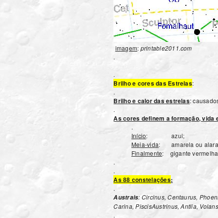
imagem
:
printable2011.com
.
.
Brilho e cores das Estrelas
:
.
Brilho e calor das estrelas
: causado
.
As cores definem a formação, vida 
.
Início
: azul;
Meia-vida
: amarela ou alara
Finalmente
: gigante vermelha
.
.
As 88 constelações
:
.
: Circinus, Centaurus, Phoen
Austrais
Carina, PiscisAustrinus, Antlia, Vola
.