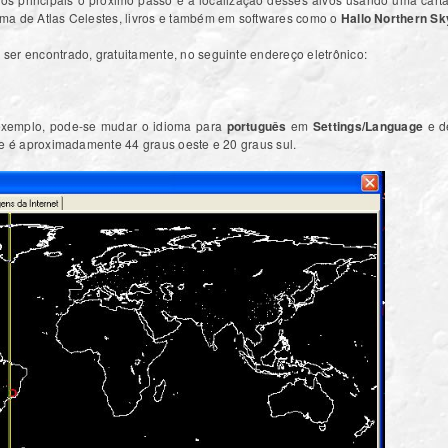
ma de Atlas Celestes, livros e também em softwares como o
Hallo Northern Sk
ser encontrado, gratuitamente, no seguinte endereço eletrônico:
exemplo, pode-se mudar o idioma para
português
em
Settings/Language
e de
te é aproximadamente 44 graus oeste e 20 graus sul.