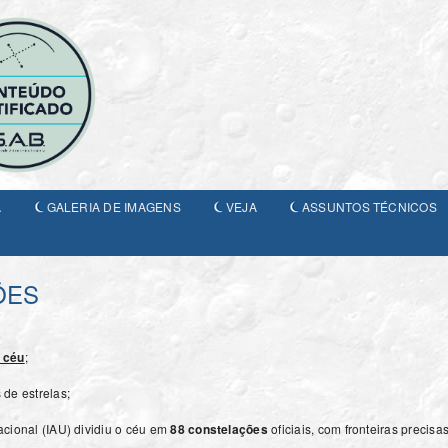
A
GALERIA DE IMAGENS
VEJA
ASSUNTOS TÉCNICOS
ÕES
 céu
;
de estrelas;
cional (IAU) dividiu o céu em
88 constelações
oficiais, com fronteiras precisas