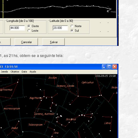
 as 21hs, obtem-se a seguinte tela: