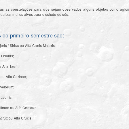
das as constelações para que sejam observados alguns objetos como agl
calizar muitos alvos para o estudo do céu.
s do primeiro semestre são:
oris / Sirius ou Alfa Canis Majoris;
a Orionis;
 Alfa Tauri;
ou Alfa Carinae;
 Velorum;
 Leonis;
oliman ou Alfa Centauri;
 Acrux ou Alfa Crucis;