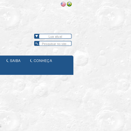
Lua atual
SAIBA
CONHEÇA
;