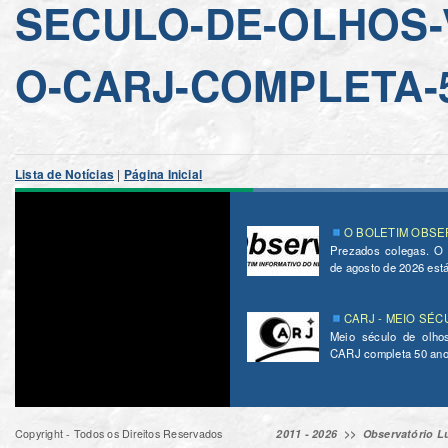
SECULO-DE-OLHOS-
O-CARJ-COMPLETA-
Lista de Notícias
|
Página Inicial
O BOLETIM OBSER
Prezados colegas. O
de agosto de 2026 está 
CARJ - MEIO SÉC
Meio século de olho
CARJ completa 50 ano
Copyright - Todos os Direitos Reservados
2011 - 2026 >>
Observatório Lu