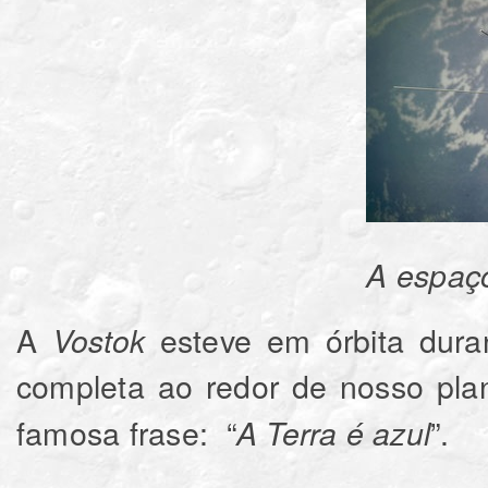
A espaçonave V
A
esteve em órbita dura
Vostok
completa ao redor de nosso pla
famosa frase: “
”.
A Terra é azul