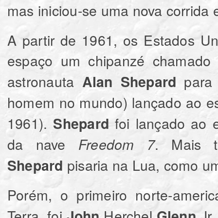
mas iniciou-se uma nova corrida 
A partir de 1961, os Estados U
espaço um chipanzé chamad
astronauta
para 
Alan Shepard
homem no mundo) lançado ao es
1961).
foi lançado ao 
Shepard
da nave
. Mais 
Freedom 7
pisaria na Lua, como um
Shepard
Porém, o primeiro norte-ameri
Terra, foi
Herchel
Jr,
John
Glenn