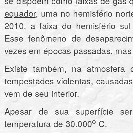
se dispõem como
faixas de gás 
equador
, uma no hemisfério nort
2010, a faixa do hemisfério sul
Esse fenômeno de desaparecim
vezes em épocas passadas, mas d
Existe também, na atmosfera d
tempestades violentas, causadas
vem de seu interior.
Apesar de sua superfície se
o
temperatura de 30.000
C.