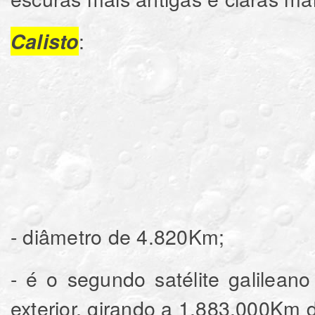
:
Calisto
- diâmetro de 4.820Km;
- é o segundo satélite galilea
exterior, girando a 1.883.000Km d