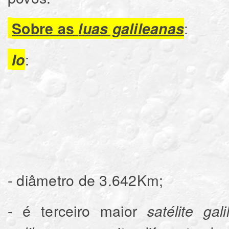
:
Sobre as
luas galileanas
:
Io
- diâmetro de 3.642Km;
- é terceiro maior
satélite gal