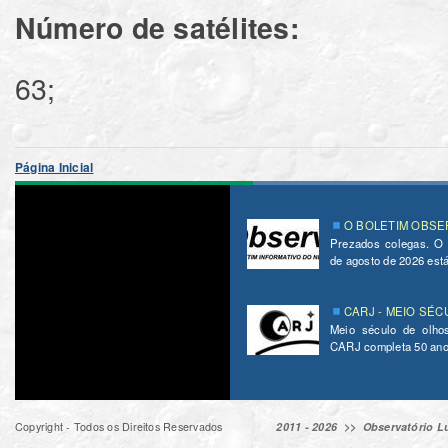
Número de satélites:
63;
Página Inicial
O BOLETIM OBSER
Prezados colegas. O
de agosto de 2026 está 
CARJ - MEIO SÉC
Meio século de olho
CARJ completa 50 ano
Copyright - Todos os Direitos Reservados
2011 - 2026 >>
Observatório Lu