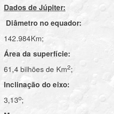
Dados de Júpiter:
Diâmetro no equador:
142.984Km;
Área da superfície:
2
61,4 bilhões de Km
;
Inclinação do eixo:
o
3,13
;