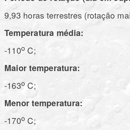
9,93 horas terrestres (rotação ma
Temperatura média:
o
-110
C;
Maior temperatura:
o
-163
C;
Menor temperatura:
o
-170
C;