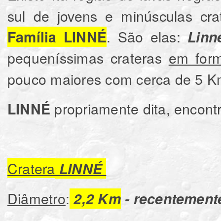
sul de jovens e minúsculas cr
. São elas:
Família LINNÉ
Linn
pequeníssimas crateras
em form
pouco maiores com cerca de 5 K
propriamente dita, encont
LINNÉ
Cratera
LINNÉ
Diâmetro
:
2,2 Km
- recentement