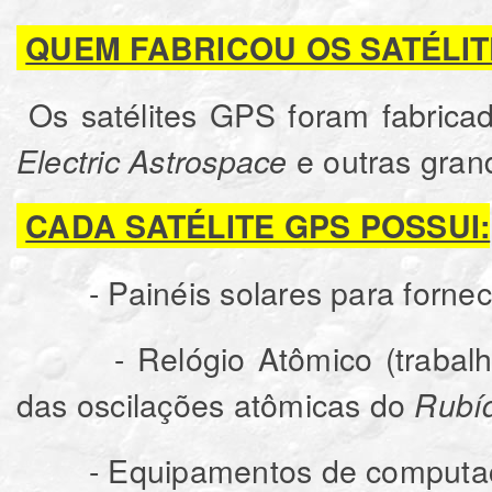
QUEM FABRICOU OS SATÉLIT
Os satélites GPS foram fabrica
e outras gran
Electric Astrospace
CADA SATÉLITE GPS POSSUI:
- Painéis solares para forneci
- Relógio Atômico (trabalha 
das oscilações atômicas do
Rubí
- Equipamentos de computaçã