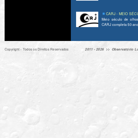
CARJ - MEIO SÉC
Meio século de olho
CARJ completa 50 ano
Copyright - Todos os Direitos Reservados
2011 - 2026 >>
Observatório Lu