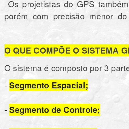
Os projetistas do GPS também 
porém com precisão menor do q
O QUE COMPÕE O SISTEMA G
O sistema é composto por 3 part
-
Segmento Espacial;
-
Segmento de Controle;