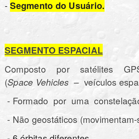
-
Segmento do Usuário.
SEGMENTO ESPACIAL
Composto por satélites G
(
– veículos espac
Space Vehicles
- Formado por uma constelação d
- Não geostáticos (movimentam-s
- 6 órbitas diferentes.