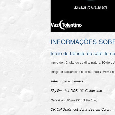
INFORMAÇÕES SOBR
Início do trânsito do satélite
Início do trânsito do satélite natural
IO
de JÚ
Imagens capturadas com apenas
ca
1 frame
Telescopio & Câmera
:
SkyWatcher DOB 16" Collapsible;
Celestron Ultima 2X ED Barlow;
ORION StarShoot Solar System Color Im